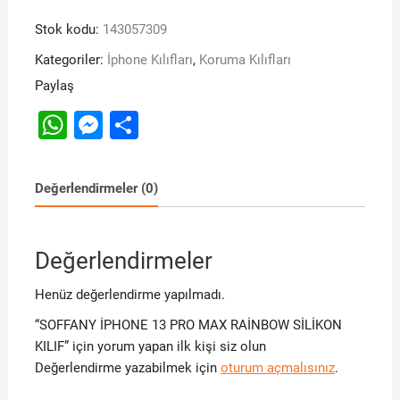
13
Stok kodu:
143057309
PRO
MAX
Kategoriler:
İphone Kılıfları
,
Koruma Kılıfları
RAİNBOW
Paylaş
SİLİKON
W
M
S
KILIF
adet
h
e
h
at
s
ar
Değerlendirmeler (0)
s
s
e
A
e
Değerlendirmeler
p
n
p
g
Henüz değerlendirme yapılmadı.
er
“SOFFANY İPHONE 13 PRO MAX RAİNBOW SİLİKON
KILIF” için yorum yapan ilk kişi siz olun
Değerlendirme yazabilmek için
oturum açmalısınız
.